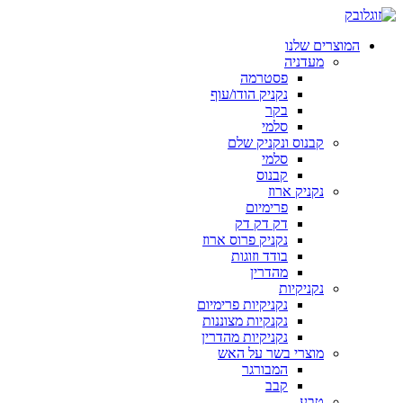
המוצרים שלנו
מעדניה
פסטרמה
נקניק הודו/עוף
בקר
סלמי
קבנוס ונקניק שלם
סלמי
קבנוס
נקניק ארוז
פרימיום
דק דק דק
נקניק פרוס ארוז
בודד וזוגות
מהדרין
נקניקיות
נקניקיות פרימיום
נקנקיות מצוננות
נקניקיות מהדרין
מוצרי בשר על האש
המבורגר
קבב
טבע