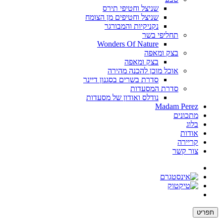
שניצל וחטיפי תירס
שניצל וחטיפים מן הצומח
נקניקיות והמבורגר
תחליפי בשר
Wonders Of Nature
בצק ומאפה
בצק ומאפה
אוכל מוכן להכנה מהירה
סדרת בשרים בסגנון דיינר
סדרת המסעדות
נודלס ואודון של מסעדות
Madam Perez
מתכונים
בלוג
אודות
קריירה
צור קשר
תפריט