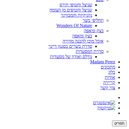
שניצל וחטיפי תירס
שניצל וחטיפים מן הצומח
נקניקיות והמבורגר
תחליפי בשר
Wonders Of Nature
בצק ומאפה
בצק ומאפה
אוכל מוכן להכנה מהירה
סדרת בשרים בסגנון דיינר
סדרת המסעדות
נודלס ואודון של מסעדות
Madam Perez
מתכונים
בלוג
אודות
קריירה
צור קשר
תפריט