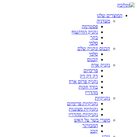
המוצרים שלנו
מעדניה
פסטרמה
נקניק הודו/עוף
בקר
סלמי
קבנוס ונקניק שלם
סלמי
קבנוס
נקניק ארוז
פרימיום
דק דק דק
נקניק פרוס ארוז
בודד וזוגות
מהדרין
נקניקיות
נקניקיות פרימיום
נקנקיות מצוננות
נקניקיות מהדרין
מוצרי בשר על האש
המבורגר
קבב
טבע