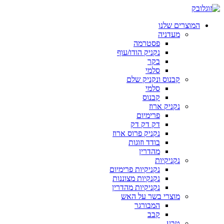
המוצרים שלנו
מעדניה
פסטרמה
נקניק הודו/עוף
בקר
סלמי
קבנוס ונקניק שלם
סלמי
קבנוס
נקניק ארוז
פרימיום
דק דק דק
נקניק פרוס ארוז
בודד וזוגות
מהדרין
נקניקיות
נקניקיות פרימיום
נקנקיות מצוננות
נקניקיות מהדרין
מוצרי בשר על האש
המבורגר
קבב
טבע