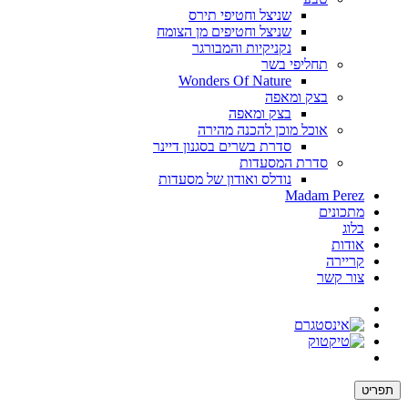
שניצל וחטיפי תירס
שניצל וחטיפים מן הצומח
נקניקיות והמבורגר
תחליפי בשר
Wonders Of Nature
בצק ומאפה
בצק ומאפה
אוכל מוכן להכנה מהירה
סדרת בשרים בסגנון דיינר
סדרת המסעדות
נודלס ואודון של מסעדות
Madam Perez
מתכונים
בלוג
אודות
קריירה
צור קשר
תפריט