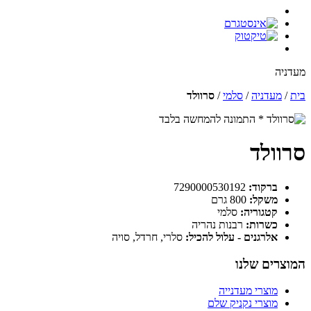
מעדניה
בית
/
מעדניה
/
סלמי
/
סרוולד
* התמונה להמחשה בלבד
סרוולד
ברקוד:
7290000530192
משקל:
800 גרם
קטגוריה:
סלמי
כשרות:
רבנות נהריה
אלרגנים - עלול להכיל:
סלרי, חרדל, סויה
המוצרים שלנו
מוצרי מעדנייה
מוצרי נקניק שלם