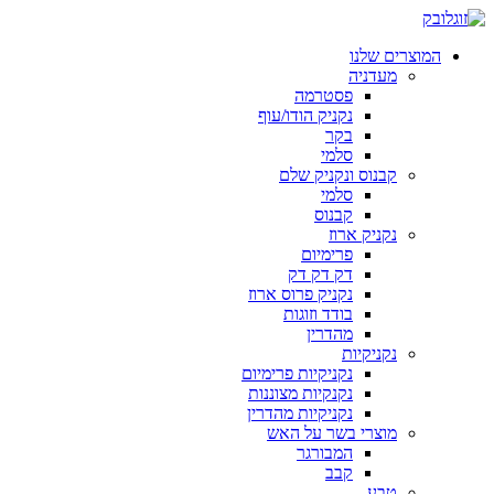
המוצרים שלנו
מעדניה
פסטרמה
נקניק הודו/עוף
בקר
סלמי
קבנוס ונקניק שלם
סלמי
קבנוס
נקניק ארוז
פרימיום
דק דק דק
נקניק פרוס ארוז
בודד וזוגות
מהדרין
נקניקיות
נקניקיות פרימיום
נקנקיות מצוננות
נקניקיות מהדרין
מוצרי בשר על האש
המבורגר
קבב
טבע