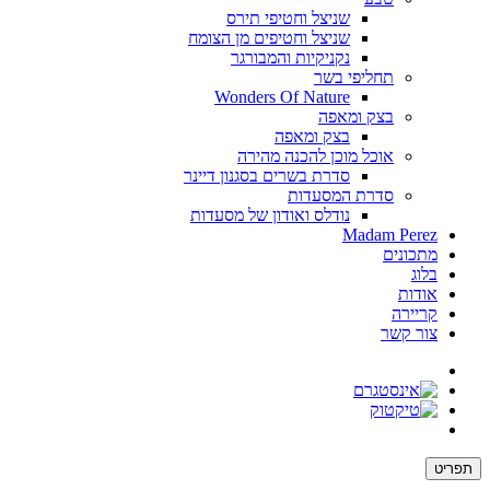
שניצל וחטיפי תירס
שניצל וחטיפים מן הצומח
נקניקיות והמבורגר
תחליפי בשר
Wonders Of Nature
בצק ומאפה
בצק ומאפה
אוכל מוכן להכנה מהירה
סדרת בשרים בסגנון דיינר
סדרת המסעדות
נודלס ואודון של מסעדות
Madam Perez
מתכונים
בלוג
אודות
קריירה
צור קשר
תפריט