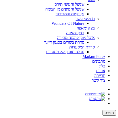
שניצל וחטיפי תירס
שניצל וחטיפים מן הצומח
נקניקיות והמבורגר
תחליפי בשר
Wonders Of Nature
בצק ומאפה
בצק ומאפה
אוכל מוכן להכנה מהירה
סדרת בשרים בסגנון דיינר
סדרת המסעדות
נודלס ואודון של מסעדות
Madam Perez
מתכונים
בלוג
אודות
קריירה
צור קשר
תפריט