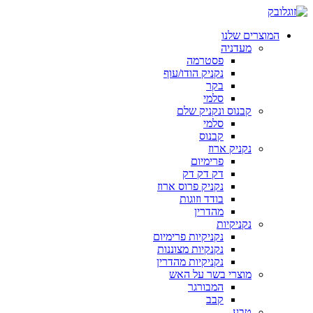
המוצרים שלנו
מעדניה
פסטרמה
נקניק הודו/עוף
בקר
סלמי
קבנוס ונקניק שלם
סלמי
קבנוס
נקניק ארוז
פרימיום
דק דק דק
נקניק פרוס ארוז
בודד וזוגות
מהדרין
נקניקיות
נקניקיות פרימיום
נקנקיות מצוננות
נקניקיות מהדרין
מוצרי בשר על האש
המבורגר
קבב
טבע