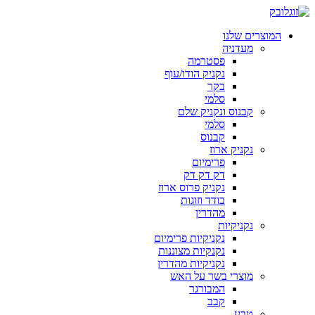
המוצרים שלנו
מעדניה
פסטרמה
נקניק הודו/עוף
בקר
סלמי
קבנוס ונקניק שלם
סלמי
קבנוס
נקניק ארוז
פרימיום
דק דק דק
נקניק פרוס ארוז
בודד וזוגות
מהדרין
נקניקיות
נקניקיות פרימיום
נקנקיות מצוננות
נקניקיות מהדרין
מוצרי בשר על האש
המבורגר
קבב
טבע