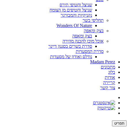
שניצל וחטיפי תירס
שניצל וחטיפים מן הצומח
נקניקיות והמבורגר
תחליפי בשר
Wonders Of Nature
בצק ומאפה
בצק ומאפה
אוכל מוכן להכנה מהירה
סדרת בשרים בסגנון דיינר
סדרת המסעדות
נודלס ואודון של מסעדות
Madam Perez
מתכונים
בלוג
אודות
קריירה
צור קשר
תפריט