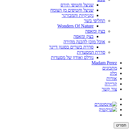
שניצל וחטיפי תירס
שניצל וחטיפים מן הצומח
נקניקיות והמבורגר
תחליפי בשר
Wonders Of Nature
בצק ומאפה
בצק ומאפה
אוכל מוכן להכנה מהירה
סדרת בשרים בסגנון דיינר
סדרת המסעדות
נודלס ואודון של מסעדות
Madam Perez
מתכונים
בלוג
אודות
קריירה
צור קשר
תפריט