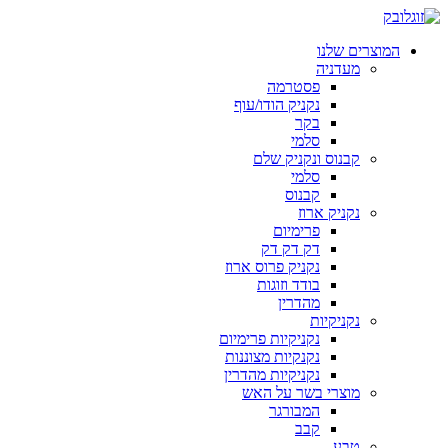
המוצרים שלנו
מעדניה
פסטרמה
נקניק הודו/עוף
בקר
סלמי
קבנוס ונקניק שלם
סלמי
קבנוס
נקניק ארוז
פרימיום
דק דק דק
נקניק פרוס ארוז
בודד וזוגות
מהדרין
נקניקיות
נקניקיות פרימיום
נקנקיות מצוננות
נקניקיות מהדרין
מוצרי בשר על האש
המבורגר
קבב
טבע