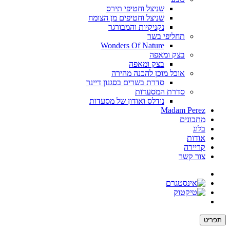
שניצל וחטיפי תירס
שניצל וחטיפים מן הצומח
נקניקיות והמבורגר
תחליפי בשר
Wonders Of Nature
בצק ומאפה
בצק ומאפה
אוכל מוכן להכנה מהירה
סדרת בשרים בסגנון דיינר
סדרת המסעדות
נודלס ואודון של מסעדות
Madam Perez
מתכונים
בלוג
אודות
קריירה
צור קשר
תפריט