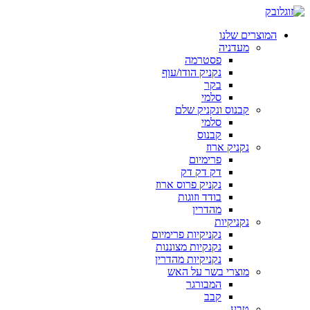
המוצרים שלנו
מעדניה
פסטרמה
נקניק הודו/עוף
בקר
סלמי
קבנוס ונקניק שלם
סלמי
קבנוס
נקניק ארוז
פרימיום
דק דק דק
נקניק פרוס ארוז
בודד וזוגות
מהדרין
נקניקיות
נקניקיות פרימיום
נקנקיות מצוננות
נקניקיות מהדרין
מוצרי בשר על האש
המבורגר
קבב
טבע