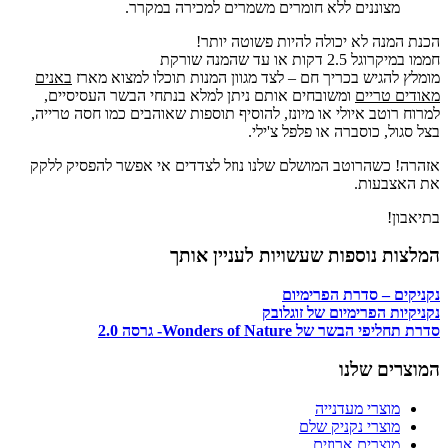
מצוננים ללא חומרים משמרים למכירה במקרר.
הכנת המנה לא יכולה להיות פשוטה יותר!
חממו במיקרוגל 2.5 דקות או עד שהמנה שורקת
מומלץ להגיש בכריך חם – לצד מגוון המנות תוכלו למצוא מארז
באנים
מאודים טריים
ומשובחים אותם ניתן למלא בנתחי הבשר העסיסיים,
למרוח רוטב איולי או מיונז, להוסיף תוספות שאוהבים כמו חסה טרייה,
בצל סגול, כוסברה או פלפל צ'ילי.
אזהרה! כשהרוטב המושלם שלנו נוזל לצדדים אי אפשר להפסיק ללקק
את האצבעות.
בתיאבון!
המלצות נוספות שעשויות לעניין אותך
נקניקים – סדרת הפרימיום
נקניקיות הפרימיום של זוגלובק
סדרת תחליפי הבשר של Wonders of Nature- גרסה 2.0
המוצרים שלנו
מוצרי מעדנייה
מוצרי נקניק שלם
מוצרים ארוזים