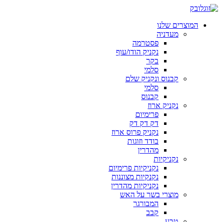
המוצרים שלנו
מעדניה
פסטרמה
נקניק הודו/עוף
בקר
סלמי
קבנוס ונקניק שלם
סלמי
קבנוס
נקניק ארוז
פרימיום
דק דק דק
נקניק פרוס ארוז
בודד וזוגות
מהדרין
נקניקיות
נקניקיות פרימיום
נקנקיות מצוננות
נקניקיות מהדרין
מוצרי בשר על האש
המבורגר
קבב
טבע