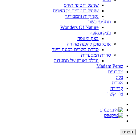
שניצל וחטיפי תירס
שניצל וחטיפים מן הצומח
נקניקיות והמבורגר
תחליפי בשר
Wonders Of Nature
בצק ומאפה
בצק ומאפה
אוכל מוכן להכנה מהירה
סדרת בשרים בסגנון דיינר
סדרת המסעדות
נודלס ואודון של מסעדות
Madam Perez
מתכונים
בלוג
אודות
קריירה
צור קשר
תפריט