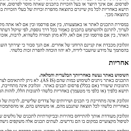
לפרסום. אם אינך היוצר או בעל הזכויות בתכנים שאתה מוסר לפרסום, אתה
תישא באחריות לכל נזק שייגרם כתוצאה מהפרת זכויות של בעלי הזכויות בת
כתוצאה מכך.
במסירת התכנים לאתר או באמצעותו, בין אם פורסמו ובין אם לאו אתה מקנה 
לערוך, לתרגם ולהשתמש בתכנים כאמור בכל דרך נוספת, לפי שיקול דעתה,
האתר, בין אם פורסמו ובין אם לאו, ללא מתן תמורה כלשהיא, לרבות, אזכור
זוגלובק מכבדת את קניינם הרוחני של אחרים. אם הנך סבור כי יצירתך הועתק
בהסתמך על מידע שיועבר לידיה, לא יהוו הוכחה להפרת זכות כלשהי.
אחריות
השימוש באתר נעשה באחריותך הבלעדית והמלאה.
התכנים באתר ניתנים לשימוש כמ
התגובות שיעורר (אם בכלל) פרסום תכנים באתר. זוגלובק אינה מתחייבת, 
תישא כלפיך (או כלפי מי מטעמך) באחריות כלשהי לתגובות הללו, לזהות ה
זוגלובק אינה מתחייבת כי תכנים ושירותים של צדדים שלישיים, לרבות של ספ
באחריות כלשהי לכל תוצאה שתנבע מהם, או משימוש בהם, או מהסתמכות
זוגלובק מעודדת אותך להתייחס בזהירות ובביקורתיות לתכנים של גולשים
לטיפול מקצועיים במקום בו הם נדרשים. לעתים תכנים אלה משקפים גישה