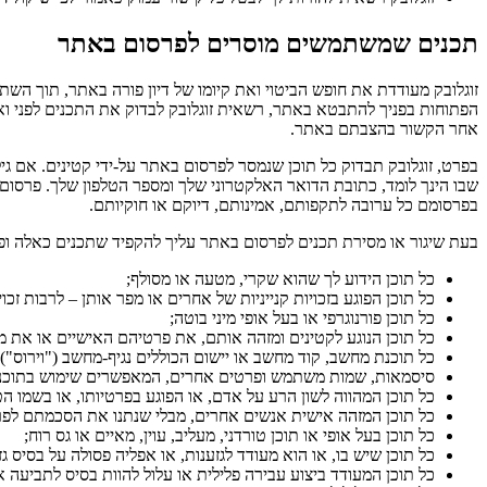
תכנים שמשתמשים מוסרים לפרסום באתר
זוגלובק מעודדת את חופש הביטוי ואת קיומו של דיון פורה באתר, תוך השת
הפתוחות בפניך להתבטא באתר, רשאית זוגלובק לבדוק את התכנים לפני ואחר
אחר הקשור בהצבתם באתר.
שבו הינך לומד, כתובת הדואר האלקטרוני שלך ומספר הטלפון שלך. פרסום 
בפרסומם כל ערובה לתקפותם, אמינותם, דיוקם או חוקיותם.
בעת שיגור או מסירת תכנים לפרסום באתר עליך להקפיד שתכנים כאלה ופר
כל תוכן הידוע לך שהוא שקרי, מטעה או מסולף;
כל תוכן הפוגע בזכויות קנייניות של אחרים או מפר אותן – לרבות זכוי
כל תוכן פורנוגרפי או בעל אופי מיני בוטה;
כל תוכן הנוגע לקטינים ומזהה אותם, את פרטיהם האישיים או את 
כל תוכנת מחשב, קוד מחשב או יישום הכוללים נגיף-מחשב ("וירוס"), לרבות תוכנות-עוינות הידועות כסוס-טרויאני,
סיסמאות, שמות משתמש ופרטים אחרים, המאפשרים שימוש בתוכנות
כל תוכן המהווה לשון הרע על אדם, או הפוגע בפרטיותו, או בשמו הט
כל תוכן המזהה אישית אנשים אחרים, מבלי שנתנו את הסכמתם לפר
כל תוכן בעל אופי או תוכן טורדני, מעליב, עוין, מאיים או גס רוח;
כל תוכן שיש בו, או הוא מעודד לגזענות, או אפליה פסולה על בסיס גז
כל תוכן המעודד ביצוע עבירה פלילית או עלול להוות בסיס לתביעה א