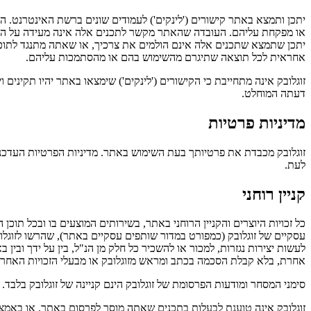
יתכן ותמצא באתר קישורים ('לינקים') לעמודים שונים ברשת האינטרנט. ה
או מפקחת עליהם. העובדה שהאתר מקשר לתכנים אלה אינה מעידה על הסכמת
יתכן שתמצא שתכנים אלה אינם הולמים את צרכיך, או שאתה מתנגד לתוכנם, 
אחראית לכל תוצאה שתיגרם מהשימוש בהם או מהסתמכות עליהם.
זוגלובק אינה מתחייבת כי הקישורים ('לינקים') שימצאו באתר יהיו תקינים
דעתה המוחלט.
מדיניות פרטיות
זוגלובק מכבדת את פרטיותך בעת השימוש באתר. מדיניות הפרטיות העדכני
לעת.
קניין רוחני
כל זכויות היוצרים והקניין הרוחני באתר, בשירותים המוצעים בו ובכל תוכ
עסקיים של זוגלובק (כמפורט במדור שותפים עסקיים באתר), שהרשו לזוגלוב
לעשות יצירות נגזרות, למכור או להשכיר כל חלק מן הנ"ל, בין על ידך ובי
אחרת, בלא קבלת הסכמה בכתב ומראש מזוגלובק או מבעלי הזכויות האחרים,
סימני המסחר ומודעות הפרסומת של זוגלובק הינם קניינה של זוגלובק בלבד
זוגלובק אינה טוענת לבעלות בתכנים שאתה מוסר לפרסום באתר, או באמצ