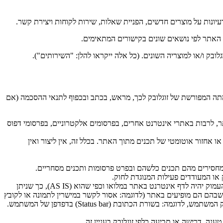
יונות על מוצרים חדשים, הפניית שאלות, שירות לקוחות ויצירת קשר.
ות האתר לפי נושאים שונים בקישורים המתאימים.
בק ו/או למוצריה השונים. (כל אלה ייקראו להלן: "השירותים").
ה המפורשת של זוגלובק לכך, מראש, בכתב ובכפוף לתנאי ההסכמה (אם
לרבות באתרי אינטרנט אחרים, בפרסומים אלקטרוניים, בפרסומי דפוס
ות מסוג Crawlers, Robots וכדומה, לשם חיפוש, סריקה, העתקה או אחזור אוטומטי של תכנים מתוך האתר. בכלל זה, אין ליצור ואין
 מחסירים מהם תכנים כלשהם ובפרט פרסומות ותכנים מסחריים.
 או המעודדים פעילות המנוגדת לחוק.
אין לקשר לתכנים מהאתר, שאינם דף הבית של האתר ("קישור עמוק") ואין להציג, או לפרסם תכנים כאמור בכל דרך אחרת, אלא אם הקישור העמוק יהיה לדף אינטרנט באתר במלואו וכפי שהוא (AS IS), כך שניתן
 שבהם הם מופיעים באתר (לדוגמה: אסור לקשר במישרין לתמונה או לקובץ
גרפי באתר, אלא לעמוד המלא שבו הם מופיעים). כמו כן על כתובתו המדויקת של דף האינטרנט באתר להופיע במקום הרגיל המיועד לכך בממשק המשתמש, לדוגמה: בשורת הכתובת (Status bar) בדפדפן של המשתמש.
ה, דרישה או תביעה כלפי זוגלובק בעניין זה.