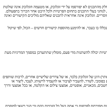
מהתכנים לא יפורסמו על ידי זוגלובק, או מטעמה וזוגלובק אינה שולטת
לנוהגי בעלי התכנים בתחום הפרטיות ולכל היבט אחר הכרוך בתפעולם.
וסריים. זוגלובק אינה אחראית לתכנים שאליהם מוליכים הקישורים ואינה
נכללו בו בעבר, או להימנע מהוספת קישורים חדשים – הכול, לפי שיקול
רטיות יכולה להשתנות מדי פעם, מומלץ שתתעדכן במסמך המדיניות מעת
תר) הינן של זוגלובק בלבד, או של צדדים שלישיים אחרים, לרבות שותפים
פומבי, לשדר, להעביר לציבור או להעמיד לרשותו, לעבד, ליצור או
וחשבים, מכאניים, אופטיים, אמצעי צילום או הקלטה, או בכל אמצעי ודרך
 מסירתם לפרסום כי אתה בעל כל הזכויות בהם וכי הנך רשאי למוסרם