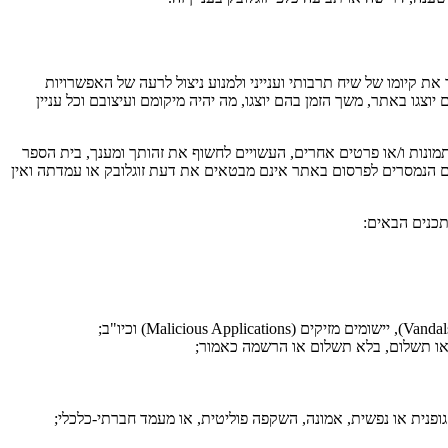
 קיומו של שיח תרבותי וענייני ולמנוע ניצול לרעה של האפשרויות
גו באתר, משך הזמן בהם יוצגו, מה יהיה מיקומם ועיצובם וכל עניין
ם, עליך להקפיד שלא לפרסם באתר כל תוכן, לרבות תמונות ו/או פרטים אחרים, העשויים לחשוף את זהותך ומענך, בית הספר
ים הנמסרים לפרסום באתר אינם מבטאים את דעת זוגלובק או עמדתה ואין
תכנים הבאים:
או תשלום, בלא תשלום או הרשמה כאמור;
ת גופנית או נפשית, אמונה, השקפה פוליטית, או מעמד חברתי-כלכלי;