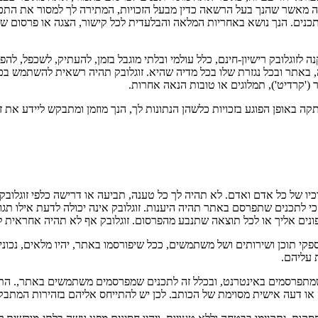
 מאשר שהנך בעל הרשאה כדין מבעל הזכויות, המתירה לך למסור את התכנים
כנים. הנך נושא באחריות המלאה והבלעדית לכל קישור, הצגה או פרסום של ת
לזוגלובק רישיון-חינם, כלל עולמי ובלתי מוגבל בזמן, להעתיק, לשכפל, להפ
 באתר ובכל נגזרת שלו בכל מדיה שהיא. זוגלובק תהיה רשאית להשתמש בכל
 ('קרדיט'), תמלוגים או טובות הנאה אחרות.
ה באופן הפוגע בזכויות כלשהן הנתונות לך, הנך מוזמן ומתבקש ליידע את זוג
ות שהם (AS IS). לא ניתן להתאימם לצרכיו של כל אדם ואדם. לא תהיה לך כל טענה, תביעה או ד
כי לתכנים שתפרסם באתר תהיה היענות. זוגלובק אינה יכולה לדעת אילו תגו
פונים אליך או לכל תוצאה שתנבע מהפרסום. זוגלובק אף לא תהיה אחראית ל
קי תוכן ושירותים ושל משתמשים, ככל שיפורסמו באתר, יהיו מלאים, נכונים,
 עליהם.
 שמתפרסמים באינטרנט, ובכלל זה לתכנים שמפרסמים משתמשים באתר,. התיי
 או דעה אישית מסוימת של הכותב. לכן יש להתייחס אליהם בזהירות המתב