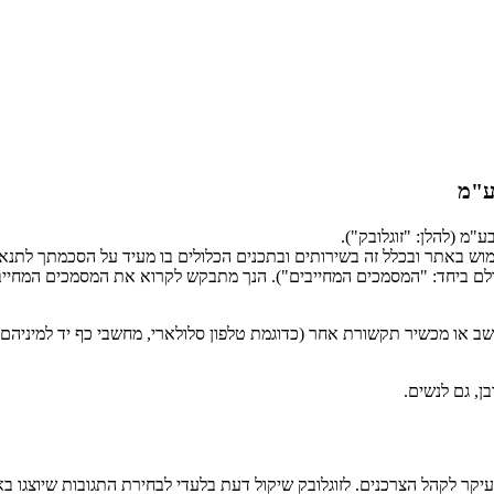
ע"מ
"מ (להלן: "זוגלובק").
וש באתר ובכלל זה בשירותים ובתכנים הכלולים בו מעיד על הסכמתך לתנאי
(כולם ביחד: "המסמכים המחייבים"). הנך מתבקש לקרוא את המסמכים המחיי
 או מכשיר תקשורת אחר (כדוגמת טלפון סלולארי, מחשבי כף יד למיניהם ו
ן, גם לנשים.
יקר לקהל הצרכנים. לזוגלובק שיקול דעת בלעדי לבחירת התגובות שיוצגו ב