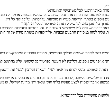
ה;
שרת באופן חופשי לכל משתמשי האינטרנט.
סרת לפרסום אם הפרת את תנאי השימוש או שעשית מעשה או מחדל הפוגע או
וספים באתר. הוראות סעיף זה מוסיפות על זכויות זוגלובק לפי כל דין.
ך כל תוכן כזה, לפי שיקול דעתה המוחלט ובכלל זה לקצרו.
 יהיו חשופים לכל משתמשי האינטרנט. נהג בתבונה ובזהירות במסירת פרטי
: עליך לנהוג במסירת התכנים ובפניות אליך לפחות באותה מידה של זהירו
השתמש בהם לאחר השלמת תהליך ההרשמה, מסירת הפרטים המתבקשים במה
או פרטים נוספים. זוגלובק לא תעשה בפרטיך כל שימוש, אלא בהתאם למד
דעתה המוחלט. מבלי לגרוע מהאמור לעיל, רשאית זוגלובק לבטל את רישומ
צדדים שלישיים כלשהם, לרבות מנויים אחרים, כותבים או ספקים או שותפיה 
יצוע או כדי לנסות לבצע מעשה בלתי חוקי על-פי דיני מדינת ישראל, או מעש
יהנות מהשירות בכל דרך שהיא.