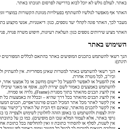
באתר. לעולם גולש לא יוכל לבוא בדרישה לפרסום תגובתו באתר.
האתר אף מאפשר לגולשיו להשתתף בפעילויות מגוונת הקשורות במוצרי זוגלו
מעבר לכך, האתר פונה לקהלי יעד נוספים, כגון: דיאטניות, אנשי מקצוע בת
האתר מציע שירותים נוספים כגון: העלאת רעיונות, חיפוש משרה פנויה, פני
השימוש באתר
הנך רשאי להשתמש בתכנים המופיעים באתר בהתאם לכללים המפורטים לה
תינתן):
הנך רשאי להשתמש באתר למטרות שאינן מסחריות. אין להעתיק ול
וכיו"ב, לכל מטרה אחרת.
להשתמש באמצעים כאמור לשם יצירת לקט, אוסף או מאגר שיכילו 
אין להציג תכנים מהאתר בתוך מסגרת (Frame), גלויה או סמויה.
אין להציג תכנים מהאתר בכל דרך שהיא – ובכלל זה באמצעות כל ת
אין לקשר לאתר מכל אתר המכיל תכנים פורנוגראפיים, תכנים המעודד
יהיה לצפות ולהשתמש בו באופן הזהה לחלוטין לשימוש ולצפייה בו 
אין לשנות, לסלף או להסתיר כתובת זו ואין להחליפה בכל כתובת אח
זוגלובק רשאית להורות לך לבטל כל קישור עמוק כאמור לפי שיקול ד