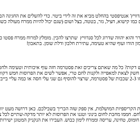
נדוויץ' אנטיפסטי בהחלט מביא את זה לידי ביטוי. כדי להשלים את החגיגה ה
 כמו קישוא, חציל, גזר, בטטה, בצל ושום (שגם יכול להיות ממרח מעולה כ
ר והוא יהווה שדרוג לכל סנדוויץ שתרצו להכין. מומלץ למרוח ממרח פסטו 
ון הודו ועוף שהיא טעימה, עתירת חלבון ודלת שומן. בתאבון!
חמש דקות? כל מה שאתם צריכים זאת פסטרמה חזה עוף איכותית וטעימה ול
חשק לצאת למאפייה ולקנות לחם טרי, אפשר לשים את הפרוסות חמש דקות בט
חרדל דיז'ון, אם אתם לא אוהבים חריף – מרחו כמות מדודה של חרדל. הניחו 2-3 שכבות של פסטרמה, שרצוי להו
 הקריספיות המושלמת, אין ספק שזה הכריך בשבילכם. כאן דרושה מעט יותר
לחם. חממו מחבת לחום בינוני וטגנו את הפרוסות לא יותר מדקה-שתיים לכל צ
 חומוס, טחינה, עריסה וממרח לימון כבוש. העבירו את הנקניק המטוגן ישירות