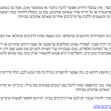
שר. את שניצל התירס אפשר להכין בתנור או בטוסטר אובן, אבל גם בטוסטר 
פיקנטית או כל חריף אחר שאתם אוהבים. כמו כן, מומלץ לחתוך כמה רצועות
ים והטעמים וללכת על מרכיבים אחרים שאתם אוהבים במיוחד.
ס זה הממרחים והרטבים שתוסיפו. הנה הצעה אחת לרכיבים שימלאו את הסנדוו
ה יהיה מצוין. לממרח אנחנו ממליצים על פסטו או טפנד זיתים שחורים או י
על המחבת פלפלים, שום ועגבניות שרי חצויות לשניים עם מעט שמן זית, ול
פסטרמות ונקניקים, והשלישית היא פשוט להשאיר אותו ככה כמו שהוא ולהנות
 מוקפץ דווקא כן. מה אפשר להקפיץ? בגדול כל מה שבא לכם, החל מירקות, 
ה. כבר בהקפצה שווה לתבל עם רטבים טעימים כמו צ'ילי, ברביקיו או סויה. 
 שאתם אוהבים במיוחד.
ם סביר להניח שכבר יש לכם את הרכיבים בבית. תרגישו חופשי לעשות שינוי
ריכים שלנו
.