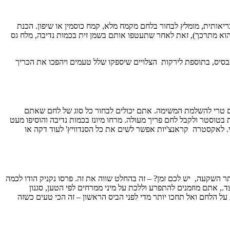
בריאותית, מומלץ לבחור בלחם מקמח מלא, קמח כוסמין או שיפון. הכנת
שהוא מתרכך), זאת לאחר שתעטפו אותם בשמן זית בכמות נדיבה, מלח גס
כבסיס, בתוספת לירקות הצלויים שיספקו שלל טעמים ויהפכו את הכריך
חם טרי להשלמת המשימה. אתם יכולים לבחור כל סוג של לחם שאתם
וסטר ולקבל לחם פריך מעולה. מרחו מיונז בכמות נדיבה והוסיפו מעט
סיף גם שני עלי חסה או כמה עליי בייבי. לאקסטרה קראנצ'יות אפשר לשים את כל הסנדוויץ' לעוד דקה או
 השקעה, יש לכם זמן? – זה בהחלט שווה את זה. פרסו נקניק הודו לכמה
ד., אתם מוזמנים להתפרע וללכת על מיני ממרחים לפי הטען, סגנון
 על הלחם ואל תחכו יותר מדי לפני הביס הראשון – זה הכי טעים כשזה