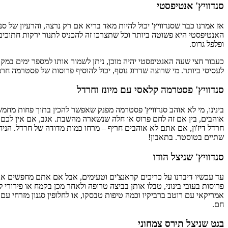
סנדוויץ' אנטיפסטי
אז אמרנו כבר שסנדוויץ' יכול להיות מאד בריא אם רק נרצה, והרעיון של ס
האנטיפסטי היא פשוטה ביותר וכל שתצרכו זה להכניס לתנור ירקות חתוכים
ופלפל גרוס.
כעבור חצי שעה האנטיפסטי יהיה מוכן, ניתן לשמור אותו למספר ימים במקר
לעסיסי ביותר. מי שרוצה שדרוג נוסף, יכול להוסיף פרוסות של פסטרמה חרמ
סנדוויץ' פסטרמה קלאסי עם מיונז וחרדל
בינינו, מי לא אוהב סנדוויץ' פסטרמה מפנק שאפשר להכין בתוך פחות מ
אוהבים, בין אם זה לחם פרוס או חלה שנשארה מהשבת. אגב, אם אין לכם 
שתיים בטוסטר. בתאבון!
סנדוויץ' שניצל הודו
עד עכשיו דיברנו על כריכים קראנצ'ים וטעימים, אבל אם אתם מחפשים את
פרוסות בעובי בינוני, טבלו אותן בביצה טרופה ולאחר מכן בקמח או פירורי 
אמריקאי עם רוטב ברביקיו וכמה טיפות טבסקו, או לחלופין סגנון מזרחי עם
חם.
בגט שניצל תירס צמחוני