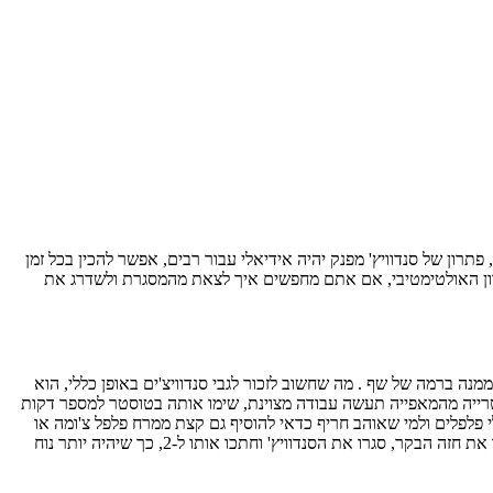
פתרון של סנדוויץ' מפנק יהיה אידיאלי עבור רבים, אפשר להכין בכל זמן
פתרון האולטימטיבי, אם אתם מחפשים איך לצאת מהמסגרת ולשדרג את
מנה ברמה של שף . מה שחשוב לזכור לגבי סנדוויצ'ים באופן כללי, הוא
ה טרייה מהמאפייה תעשה עבודה מצוינת, שימו אותה בטוסטר למספר דקות
 פלפלים ולמי שאוהב חריף כדאי להוסיף גם קצת ממרח פלפל צ'ומה או
אריסה פיקנטית. מומלץ להוסיף פרוסת חסה טרייה וכמה פלחי עגבנייה דקים, ומי שאוהב יכול בהחלט להוסיף גם מעט בצל ירוק. על כל הטוב הזה הוסיפו את חזה הבקר, סגרו את הסנדוויץ' וחתכו אותו ל-2, כך שיהיה יותר נוח