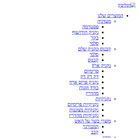
המוצרים שלנו
מעדניה
פסטרמה
נקניק הודו/עוף
בקר
סלמי
קבנוס ונקניק שלם
סלמי
קבנוס
נקניק ארוז
פרימיום
דק דק דק
נקניק פרוס ארוז
בודד וזוגות
מהדרין
נקניקיות
נקניקיות פרימיום
נקנקיות מצוננות
נקניקיות מהדרין
מוצרי בשר על האש
המבורגר
קבב
טבע