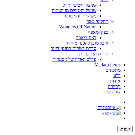
שניצל וחטיפי תירס
שניצל וחטיפים מן הצומח
נקניקיות והמבורגר
תחליפי בשר
Wonders Of Nature
בצק ומאפה
בצק ומאפה
אוכל מוכן להכנה מהירה
סדרת בשרים בסגנון דיינר
סדרת המסעדות
נודלס ואודון של מסעדות
Madam Perez
מתכונים
בלוג
אודות
קריירה
צור קשר
תפריט