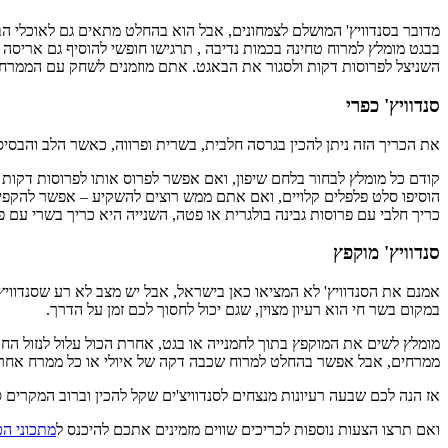
מדובר בסנדוויץ' המושלם לצמחונים, אבל הוא בהחלט מתאים גם לאוכלי הב
בבגט מומלץ למרוח טחינה בכמות נדיבה , תרגישו חופשי להוסיף גם אריסה 
השניצל לפרוסות דקות ולסגור את הבאגט. אתם מוזמנים לשחק עם הממרח
סנדוויץ' כפרי
את הכריך הזה ניתן להכין בגרסה חלבית, בשרית ופרווה, כאשר הלב והבסי
קודם כל מומלץ לבחור בלחם שיפון, ואם אפשר לפרוס אותו לפרוסות דקות ז
הוסיפו סלט פלפלים קלויים, ואם אתם ממש רוצים להשקיע – אפשר להקפיץ 
כריך חלבי עם פרוסות גבינה בולגרית או פטה, השנייה היא כריך בשרי עם 
סנדוויץ' מוקפץ
אמנם את הסנדוויץ' לא המציאו כאן בישראל, אבל יש מצב לא רע שסנדוויץ'
במקום בשר חי הוא רעיון מצוין, שגם יכול לחסוך לכם זמן על הדרך.
מומלץ לשים את המוקפץ בתוך לחמנייה או בגט, אחרת הכול עלול לנזול החוצ
ממרחים, אבל אפשר בהחלט למרוח שכבה דקה של איולי או כל ממרח אחר
אז הנה לכם שבעה רעיונות מנצחים לסנדוויצ'ים שקל להכין וברוב המקרי
ואם תרצו הצעות נוספות לכריכים שווים מזמינים אתכם להיכנס ל
מתכוני הכ